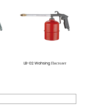
толет
LB-03 Wahsing Пистолет
Пистоле