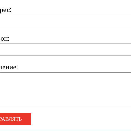
рес:
он:
ение: