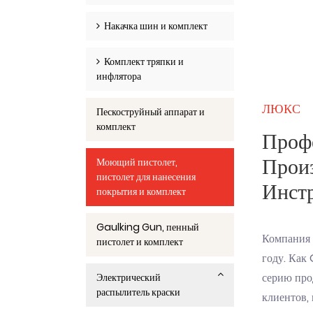
Накачка шин и комплект
Комплект тряпки и
инфлятора
ЛЮКС
Пескоструйный аппарат и
комплект
Проф
Прои
Моющий пистолет,
пистолет для нанесения
Инст
покрытия и комплект
Gaulking Gun, пенный
Компания 
пистолет и комплект
году. Как 
серию про
Электрический
распылитель краски
клиентов,